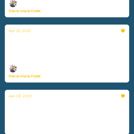
Pierre-Marie Pollet
Apr 25, 2023
Un entrepreneur doit-il être expert ou
polyvalent ?
Nouvelle vidéo disponible !
Pierre-Marie Pollet
Apr 03, 2023
Comment aligner vos valeurs et vos
actions ?
Nouvelle vidéo disponible !