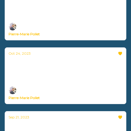
emails ?
Nouvelle vidéo disponible !
Pierre-Marie Pollet
Oct 24, 2023
Pourquoi et comment utiliser un bureau
assis-debout ?
Nouvelle vidéo disponible !
Pierre-Marie Pollet
Sep 21, 2023
Les 6 dimensions du well-being en