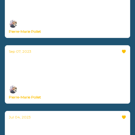
entreprise
Nouvelle vidéo disponible !
Pierre-Marie Pollet
Sep 07, 2023
Développer votre communauté
professionnelle avec succès
Nouvelle vidéo disponible !
Pierre-Marie Pollet
Jul 04, 2023
Comment accompagner un pair qui
exprime un besoin ?