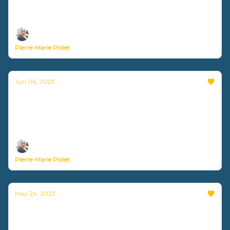
Nouvelle vidéo disponible !
Pierre-Marie Pollet
Jun 06, 2023
Développer son entreprise sans renier ses
valeurs ?
Nouvelle vidéo disponible !
Pierre-Marie Pollet
May 24, 2023
Votre profil entrepreneurial
Gratuit pour les abonnés Odyssée.biz