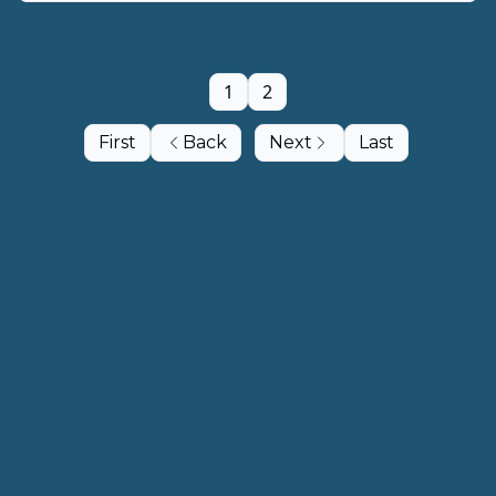
1
2
First
Back
Next
Last