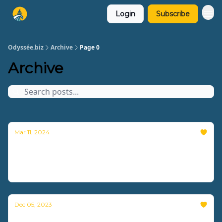
Login
Subscribe
Odyssée.biz
Archive
Page 0
Archive
Mar 11, 2024
RSE : se lancer (ou se relancer)
Nouvelle vidéo disponible !
Dec 05, 2023
Inbox Zero : la solution pour gérer vos