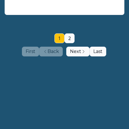
Nouvelle vidéo disponible !
1
2
First
Back
Next
Last