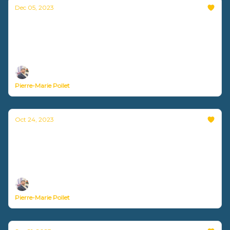
Dec 05, 2023
Inbox Zero : la solution pour gérer vos
emails ?
Nouvelle vidéo disponible !
Pierre-Marie Pollet
Oct 24, 2023
Pourquoi et comment utiliser un bureau
assis-debout ?
Nouvelle vidéo disponible !
Pierre-Marie Pollet