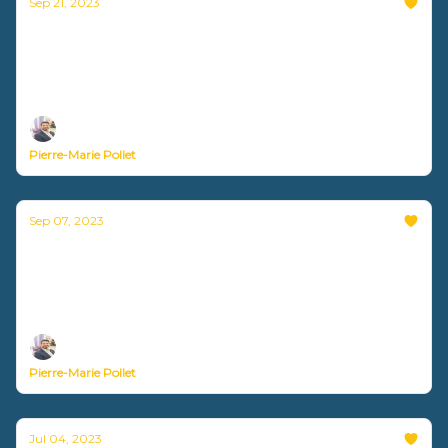
Sep 21, 2023
Les 6 dimensions du well-being en
entreprise
Nouvelle vidéo disponible !
Pierre-Marie Pollet
Sep 07, 2023
Développer votre communauté
professionnelle avec succès
Nouvelle vidéo disponible !
Pierre-Marie Pollet
Jul 04, 2023