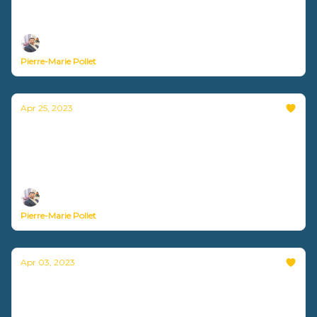
Nouvelle vidéo disponible !
Pierre-Marie Pollet
Apr 25, 2023
Un entrepreneur doit-il être expert ou
polyvalent ?
Nouvelle vidéo disponible !
Pierre-Marie Pollet
Apr 03, 2023
Comment aligner vos valeurs et vos
actions ?