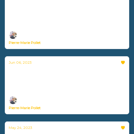
Comment accompagner un pair qui
exprime un besoin ?
Nouvelle vidéo disponible !
Pierre-Marie Pollet
Jun 06, 2023
Développer son entreprise sans renier ses
valeurs ?
Nouvelle vidéo disponible !
Pierre-Marie Pollet
May 24, 2023